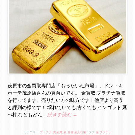
茂原市の金買取専門店「もったいね市場」、ドン・キ
ホーテ茂原店さんの真向いです。 金買取,プラチナ買取
を行ってます、売りたい方の味方です！他店より高う
と評判の様です！ 壊れていても,古くても,インゴット,延
べ棒,などもどん …
続きを読む
→
カテゴリー:
プラチナ
,
貴金属
,
金
,
金歯 金入れ歯
タグ:
金 プラチナ