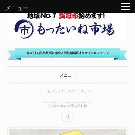
メニュー
もったいね市場
最大98％商品券買取 換金＆買取相場NO.1 リサイクルショップ
メニュー
コンテンツへ移動
「
金 プラチナ
」タグアーカイブ
茂原市 で 金買取り や プラチナ買取り 売れる所をお探しなら！
Posted on
2015年12月11日
0