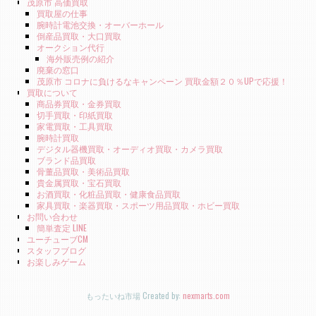
茂原市 高価買取
買取屋の仕事
腕時計電池交換・オーバーホール
倒産品買取・大口買取
オークション代行
海外販売例の紹介
廃棄の窓口
茂原市 コロナに負けるなキャンペーン 買取金額２０％UPで応援！
買取について
商品券買取・金券買取
切手買取・印紙買取
家電買取・工具買取
腕時計買取
デジタル器機買取・オーディオ買取・カメラ買取
ブランド品買取
骨董品買取・美術品買取
貴金属買取・宝石買取
お酒買取・化粧品買取・健康食品買取
家具買取・楽器買取・スポーツ用品買取・ホビー買取
お問い合わせ
簡単査定 LINE
ユーチューブCM
スタッフブログ
お楽しみゲーム
もったいね市場 Created by:
nexmarts.com