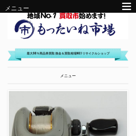
メニュー
もったいね市場
最大98％商品券買取 換金＆買取相場NO.1 リサイクルショップ
メニュー
コンテンツへ移動