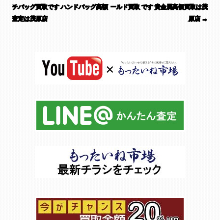
チバッグ買取です ハンドバッグ高額
ールド買取 です 貴金属高価買取は茂
査定は茂原店
原店
→