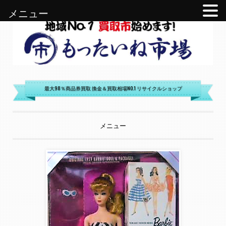
メニュー
もったいね市場
最大98％商品券買取 換金＆買取相場NO.1 リサイクルショップ
メニュー
コンテンツへ移動