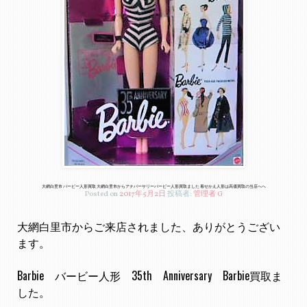
大網白里市 バービー人形買取 大網白里市からアナバーサリーバービー人形買取ました 着せかえ人形は高価買取の当店へへ
Posted on
2017年5月2日
投稿者:
管理者 G
大網白里市からご来店されました、ありがとうござい
ます。
Barbie バービー人形 35th Anniversary Barbie買取ま
した。