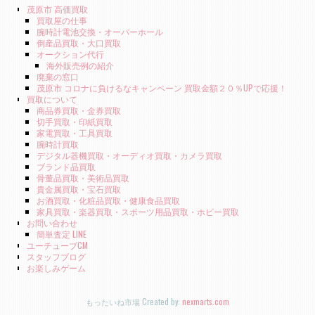
茂原市 高価買取
買取屋の仕事
腕時計電池交換・オーバーホール
倒産品買取・大口買取
オークション代行
海外販売例の紹介
廃棄の窓口
茂原市 コロナに負けるなキャンペーン 買取金額２０％UPで応援！
買取について
商品券買取・金券買取
切手買取・印紙買取
家電買取・工具買取
腕時計買取
デジタル器機買取・オーディオ買取・カメラ買取
ブランド品買取
骨董品買取・美術品買取
貴金属買取・宝石買取
お酒買取・化粧品買取・健康食品買取
家具買取・楽器買取・スポーツ用品買取・ホビー買取
お問い合わせ
簡単査定 LINE
ユーチューブCM
スタッフブログ
お楽しみゲーム
もったいね市場 Created by:
nexmarts.com