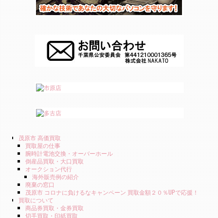
茂原市 高価買取
買取屋の仕事
腕時計電池交換・オーバーホール
倒産品買取・大口買取
オークション代行
海外販売例の紹介
廃棄の窓口
茂原市 コロナに負けるなキャンペーン 買取金額２０％UPで応援！
買取について
商品券買取・金券買取
切手買取・印紙買取